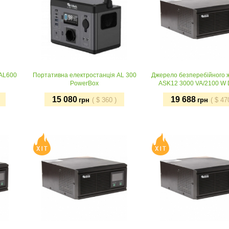
 AL600
Портативна електростанція AL 300
Джерело безперебійного 
PowerBox
ASK12 3000 VA/2100 W
15 080
19 688
грн
(
$
360
)
грн
(
$
47
Придбати
Придбати