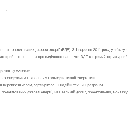
→
ення поновлюваних джерел енергії (ВДЕ). З 1 вересня 2011 року, у зв'язку з
було прийнято рішення про виділення напрямки ВДЕ в окремий структурний
 розвитку «Аltek®».
ргогенеруючим технологіям і альтернативній енергетиці.
перевірені часом, сертифіковані і надійні технічні розробки.
я поновлюваних джерел енергії, має великий досвід проектування, монтажу