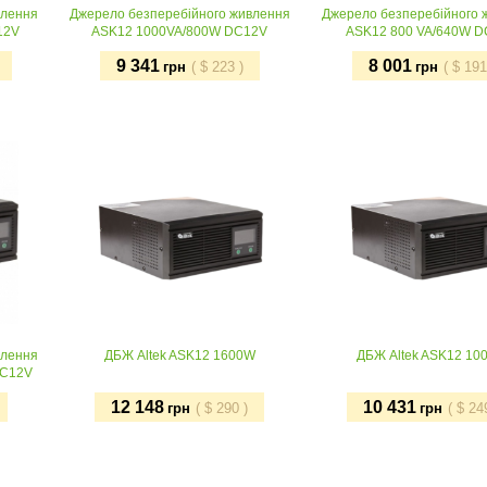
влення
Джерело безперебійного живлення
Джерело безперебійного 
12V
ASK12 1000VA/800W DC12V
ASK12 800 VA/640W 
9 341
8 001
грн
(
$
223
)
грн
(
$
191
Придбати
Придбати
влення
ДБЖ Altek ASK12 1600W
ДБЖ Altek ASK12 10
DC12V
12 148
10 431
грн
(
$
290
)
грн
(
$
24
Придбати
Придбати