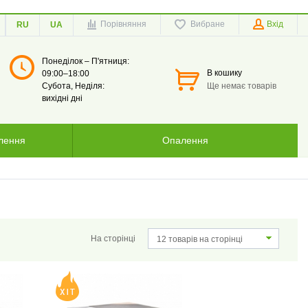
Порівняння
Вибране
Вхід
RU
UA
Понеділок – П'ятниця:
В кошику
09:00–18:00
Субота, Неділя:
Ще немає товарів
вихідні дні
тлення
Опалення
На сторінці
12 товарів на сторінці