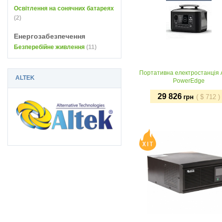
Освітлення на сонячних батареях
(2)
Енергозабезпечення
Безперебійне живлення
(11)
Портативна електростанція
ALTEK
PowerEdge
29 826
грн
(
$
712
)
Придбати