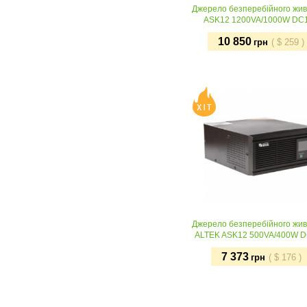
Джерело безперебійного жи
ASK12 1200VA/1000W DC
10 850
грн
(
$
259
)
Придбати
Джерело безперебійного жи
ALTEK ASK12 500VA/400W 
7 373
грн
(
$
176
)
Придбати