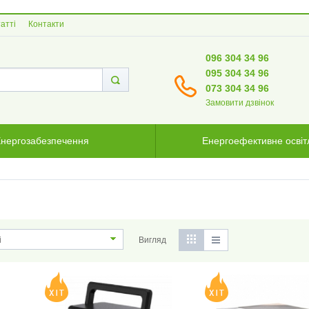
атті
Контакти
096 304 34 96
095 304 34 96
073 304 34 96
Замовити дзвінок
нергозабезпечення
Енергоефективне осві
Вигляд
і