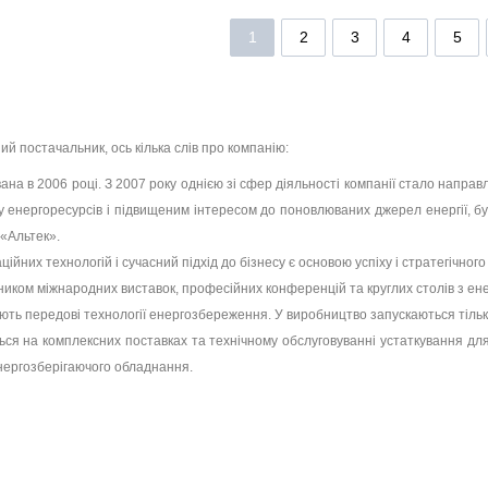
1
2
3
4
5
й постачальник, ось кілька слів про компанію:
на в 2006 році. З 2007 року однією зі сфер діяльності компанії стало направл
 енергоресурсів і підвищеним інтересом до поновлюваних джерел енергії, 
 «Альтек».
йних технологій і сучасний підхід до бізнесу є основою успіху і стратегічного
иком міжнародних виставок, професійних конференцій та круглих столів з ене
ють передові технології енергозбереження. У виробництво запускаються тільки 
ться на комплексних поставках та технічному обслуговуванні устаткування дл
енергозберігаючого обладнання.