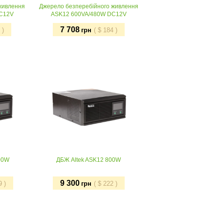
живлення
Джерело безперебійного живлення
DC12V
ASK12 600VA/480W DC12V
7 708
)
грн
(
$
184
)
Придбати
00W
ДБЖ Altek ASK12 800W
9 300
9
)
грн
(
$
222
)
Придбати