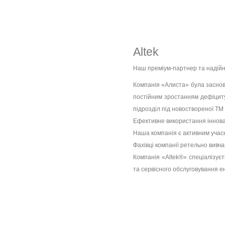
Altek
Наш преміум-партнер та надійни
Компанія «Алиста» була заснова
постійним зростанням дефіциту
підрозділ під новоствореної ТМ
Ефективне використання інноваці
Наша компанія є активним учасн
Фахівці компанії ретельно вивча
Компанія «Аltek®» спеціалізує
та сервісного обслуговування 