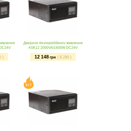
живлення
Джерело безперебійного живлення
 DC24V
ASK12 2000VA/1600W DC24V
12 148
0
)
грн
(
$
290
)
Придбати