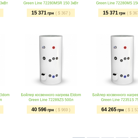
 3кВт
Green Line 72280MSR 150 3кВт
Green Line 72280MS 15
15 371
15 371
грн
(
$
367
)
грн
(
$
36
Купить
Купить
Eldom
Бойлер косвенного нагрева Eldom
Бойлер косвенного нагре
л
Green Line 72289ZS 500л
Green Line 72351S 7
40 596
64 265
грн
(
$
969
)
грн
(
$
1 5
Купить
Купить