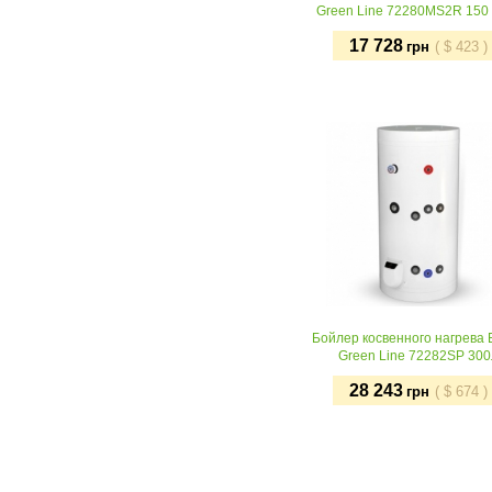
Green Line 72280MS2R 150
17 728
грн
(
$
423
)
Купить
Бойлер косвенного нагрева 
Green Line 72282SP 300
28 243
грн
(
$
674
)
Купить