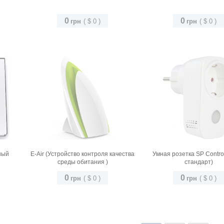
0
0
грн
(
$
0
)
грн
(
$
0
)
Дополнительные датчики
для S1
ный
E-Air (Устройство контроля качества
Умная розетка SP Сontro
среды обитания )
стандарт)
0
0
грн
(
$
0
)
грн
(
$
0
)