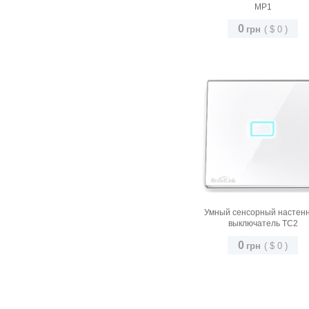
MP1
0
грн
(
$
0
)
Умный сенсорный настен
выключатель TC2
0
грн
(
$
0
)
TC2-1 (одна кнопка)