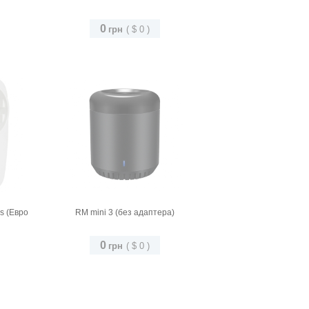
0
грн
(
$
0
)
s (Евро
RM mini 3 (без адаптера)
0
грн
(
$
0
)