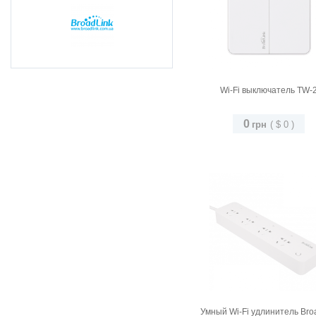
Wi-Fi выключатель TW-
0
грн
(
$
0
)
Умный Wi-Fi удлинитель Broa