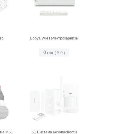
ер
Dooya Wi-Fi электрокарнизы
0
грн
(
$
0
)
ема MS1
S1 Система безопасности