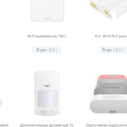
2
Wi-Fi выключатель TW-1
PLC Wi-Fi PLC роут
0
0
грн
(
$
0
)
грн
(
$
0
)
dlink
Дополнительные датчики для S1
Портативная аудиосист