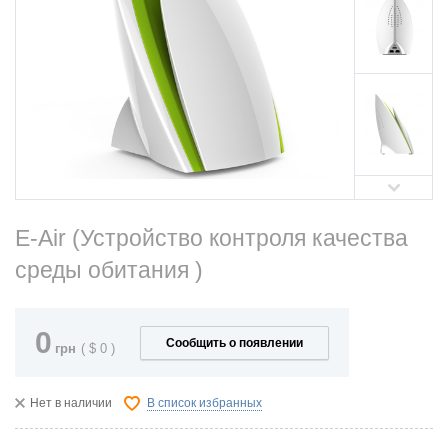
E-Air (Устройство контроля качества
среды обитания )
0
Сообщить о появлении
грн
(
$
0
)
Нет в наличии
В список избранных