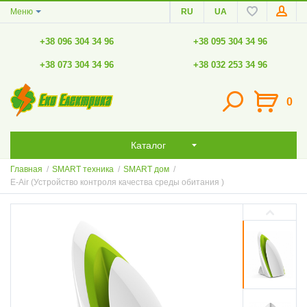
Меню
RU
UA
+38 096 304 34 96
+38 095 304 34 96
+38 073 304 34 96
+38 032 253 34 96
0
Каталог
Главная
/
SMART техника
/
SMART дом
/
E-Air (Устройство контроля качества среды обитания )