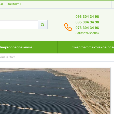
ьи
Контакты
096 304 34 96
095 304 34 96
073 304 34 96
Заказать звонок
Энергообеспечение
Энергоэффективное ос
щена в ОАЭ