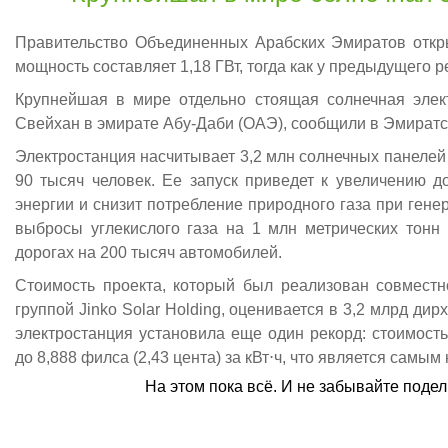
Правительство Объединенных Арабских Эмиратов откр
мощность составляет 1,18 ГВт, тогда как у предыдущего
Крупнейшая в мире отдельно стоящая солнечная элек
Свейхан в эмирате Абу-Даби (ОАЭ), сообщили в Эмират
Электростанция насчитывает 3,2 млн солнечных панелей 
90 тысяч человек. Ее запуск приведет к увеличению д
энергии и снизит потребление природного газа при гене
выбросы углекислого газа на 1 млн метрических тонн 
дорогах на 200 тысяч автомобилей.
Стоимость проекта, который был реализован совместн
группой Jinko Solar Holding, оценивается в 3,2 млрд дир
электростанция установила еще один рекорд: стоимост
до 8,888 филса (2,43 цента) за кВт⋅ч, что является самым
На этом пока всё. И не забывайте поде