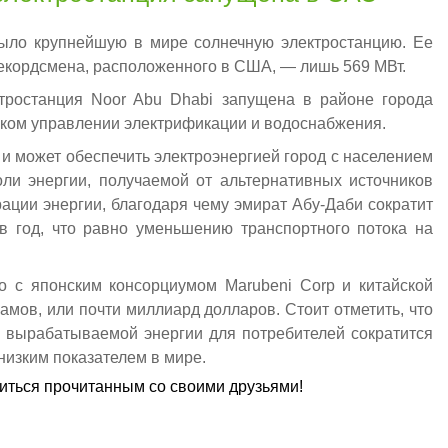
ыло крупнейшую в мире солнечную электростанцию. Ее
 рекордсмена, расположенного в США, — лишь 569 МВт.
тростанция Noor Abu Dhabi запущена в районе города
ском управлении электрификации и водоснабжения.
и может обеспечить электроэнергией город с населением
оли энергии, получаемой от альтернативных источников
рации энергии, благодаря чему эмират Абу-Даби сократит
в год, что равно уменьшению транспортного потока на
о с японским консорциумом Marubeni Corp и китайской
хамов, или почти миллиард долларов. Стоит отметить, что
ь вырабатываемой энергии для потребителей сократится
 низким показателем в мире.
литься прочитанным со своими друзьями!