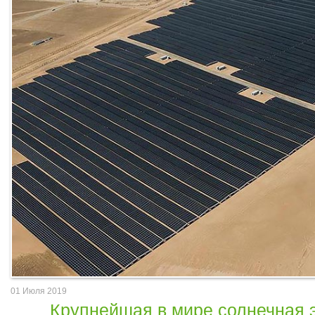
01
Июля
2019
​Крупнейшая в мире солнечная 