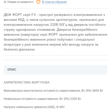
Немає в наявності
В список обраних
ДБЖ
ФОРТ
серії
FX
-
пристрої
резервного
електроживлення
з
високим
ККД
,
а
також
сучасною архітектурою
,
призначені
для
електроживлення
напругою
220В
50Гц
від
джерела
постійного
струму
однофазних
споживачів
.
Джерела
безперебійного
живлення
(
інвертора
)
серії
ФОРТ
призначені
для
забезпечення
безперебійного живлення
різної
побутової
і
спеціальної
апаратури у разі зникнення
мережі
або
виходу
напруги
за
безпечні
діапазони
.
ОПИС
ХАРАКТЕРИСТИКА ФОРТ FX36A
Максимальна короткочасна потужність навантаження, Вт (РА) 3600 Вт
Номінальна потужність навантаження, Вт (РА) 2200 Вт
Напруга зовнішнього джерела (АКБ), В 48V