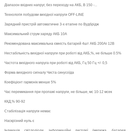
Діапазон вхідних напруг, без переходу на АКБ, В 150 -...
Технологія побудови
вихідної напруги OFF-LINE
Зарядний пристрій автоматичне 3-х етапне по Вудбрідж
Максимальний струм заряду АКБ 10A
Рекомендована максимальна ємність батарей 4шт АКБ 200Аг 12В
Нестабільність вихідної напруги при роботі від АКБ,%, не більше 0.5%
Частота вихідного напруга при роботі від АКБ, Гц
50 Гц +/- 0,5
Форма вихідного сигналу Чиста синусоїда
Коефіцієнт гармонік менше 5%
Час перемикання при пропажі напруги, не більше, мс 10-12 мсек
ККД,% 90-92
Стабілізація напруги немає
Наскрізний нуль є
Індикація світлодіоди, інформаційні дисплеї
(мережа, батарея,