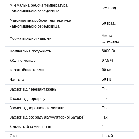
Мінімальна робоча температура
-25 град.
навколишнього середовища
Максимальна робоча температура
60 град.
навколишнього середовища
Чиста
Форма вихідної напруги
синусоїда
6000 Вт
Номінальна потужність
ККД, не менше
97.5 %
60 міс
Гарантійний термін
50 Гц
Частота
Так
Захист від перевантажень
Захист від перегріву
Так
Захист від короткого замикання
Так
Захист від розряду акумуляторної батареї
Так
Кількість фаз живлення
1
Стан
Новий