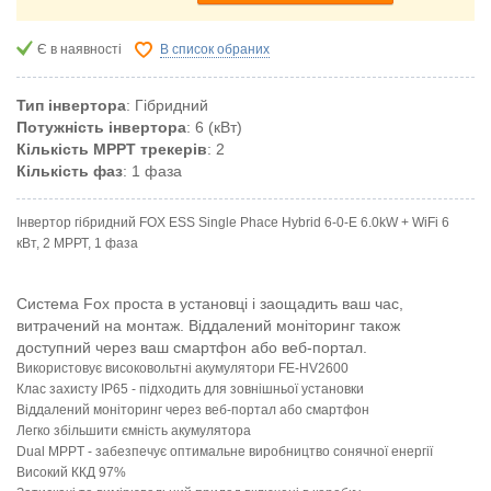
Є в наявності
В список обраних
Тип інвертора
: Гібридний
Потужність інвертора
: 6 (кВт)
Кількість MPPТ трекерів
: 2
Кількість фаз
: 1 фаза
Інвертор гібридний FOX ESS Single Phace Hybrid 6-0-E 6.0kW + WiFi 6
кВт, 2 МРРТ, 1 фаза
Система Fox проста в установці і заощадить ваш час,
витрачений на монтаж. Віддалений моніторинг також
доступний через ваш смартфон або веб-портал.
Використовує високовольтні акумулятори FE-HV2600
Клас захисту IP65 - підходить для зовнішньої установки
Віддалений моніторинг через веб-портал або смартфон
Легко збільшити ємність акумулятора
Dual MPPT - забезпечує оптимальне виробництво сонячної енергії
Високий ККД 97%