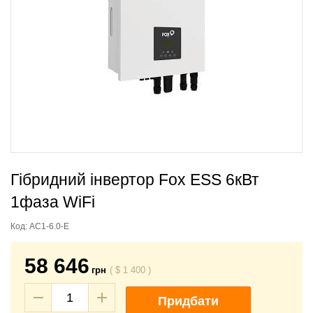
Гібридний інвертор Fox ESS 6кВт
1фаза WiFi
Код:
AC1-6.0-E
58 646
грн
(
$
1 400
)
Придбати