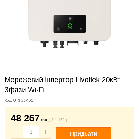
Мережевий інвертор Livoltek 20кВт
3фази Wi-Fi
Код:
GT3-20KD1
48 257
грн
(
$
1 152
)
Придбати