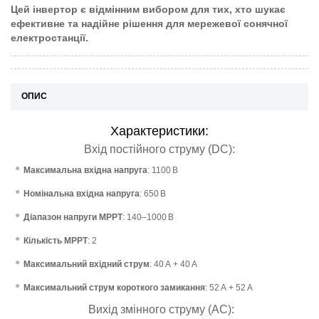
Цей інвертор є відмінним вибором для тих, хто шукає
ефективне та надійне рішення для мережевої сонячної
електростанції.
ОПИС
Характеристики:
Вхід постійного струму (DC):
Максимальна вхідна напруга
:
1100 В
Номінальна вхідна напруга
:
650 В
Діапазон напруги MPPT
:
140–1000 В
Кількість MPPT
:
2
Максимальний вхідний струм
:
40 А + 40 А
Максимальний струм короткого замикання
:
52 А + 52 А
Вихід змінного струму (AC):