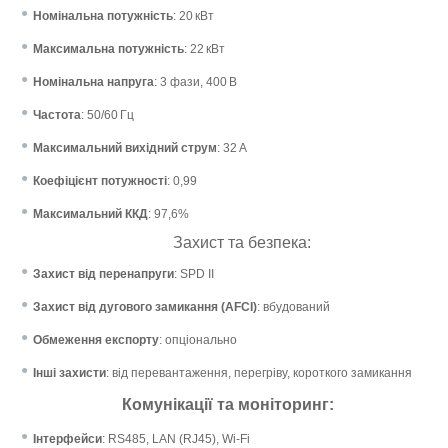
Номінальна потужність
:
20 кВт
Максимальна потужність
:
22 кВт
Номінальна напруга
:
3 фази, 400 В
Частота
:
50/60 Гц
Максимальний вихідний струм
:
32 А
Коефіцієнт потужності
: 0,99
Максимальний ККД
:
97,6%
Захист та безпека:
Захист від перенапруги
:
SPD II
Захист від дугового замикання (AFCI)
:
вбудований
Обмеження експорту
:
опціонально
Інші захисти
:
від перевантаження, перегріву, короткого замикання
Комунікації та моніторинг:
Інтерфейси
:
RS485, LAN (RJ45), Wi-Fi