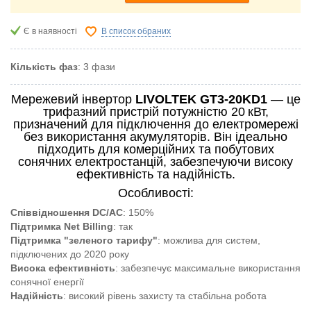
Є в наявності
В список обраних
Кількість фаз
: 3 фази
Мережевий інвертор
LIVOLTEK GT3-20KD1
— це
трифазний пристрій потужністю 20 кВт,
призначений для підключення до електромережі
без використання акумуляторів.
Він ідеально
підходить для комерційних та побутових
сонячних електростанцій, забезпечуючи високу
ефективність та надійність.
Особливості:
Співвідношення DC/AC
:
150%
Підтримка Net Billing
:
так
Підтримка "зеленого тарифу"
:
можлива для систем,
підключених до 2020 року
Висока ефективність
:
забезпечує максимальне використання
сонячної енергії
Надійність
:
високий рівень захисту та стабільна робота