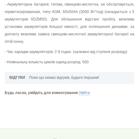
- Акумуляторна батарея: тягова, свинцево-кислотна, не обслуговується,
герметизированная, типу AGM, 60v50Ah (3000 Вт*год) (складається з 5
акумуляторів 6DZM50). Для збільшення відстані пробігу, можлива
установка акумуляторів більшої ємності, для поліпшення динаміки, за
доплату можлива заміна свинцево-кислотної акумуляторної батареї на
літій-іонну.
- Час зарядки акумуляторів: 2-9 годин. (залежно від ступеня розряду)
- Номінальну кількість циклів заряд-розряд: 500
ВІДГУКИ
Поки що немає відгуків, будьте першим!
Будь ласка, увійдіть для коментування
Увійти