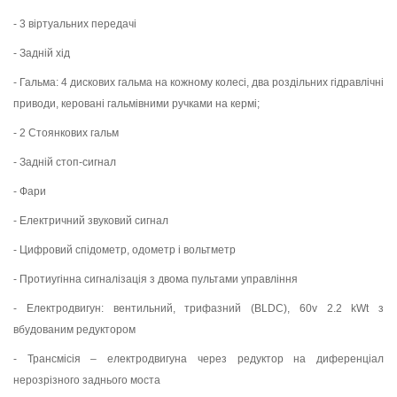
- 3 віртуальних передачі
- Задній хід
- Гальма: 4 дискових гальма на кожному колесі, два роздільних гідравлічні
приводи, керовані гальмівними ручками на кермі;
- 2 Стоянкових гальм
- Задній стоп-сигнал
- Фари
- Електричний звуковий сигнал
- Цифровий спідометр, одометр і вольтметр
- Протиугінна сигналізація з двома пультами управління
- Електродвигун: вентильний, трифазний (BLDC), 60v 2.2 kWt з
вбудованим редуктором
- Трансмісія – електродвигуна через редуктор на диференціал
нерозрізного заднього моста