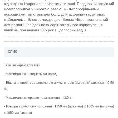
від водіння і адреналін в чистому вигляді. Поєднавши потужний
електропривод з широкою базою і низькопрофільними
покришками, ми отримали болід для асфальту і грунтових
майданчиків. Электроквадроцикл Вольта Нітро призначений
для розваги і поїздок поза доріг загального користування
підлітків, починаючи з 16 років і дорослих водіїв.
ОПИС
Технічні характеристики
- Максимальна швидкість: 50 км/год
- Відстань пробігу за допомогою акумуляторів (від однієї зарядки): 40-50
км
- Максимальне корисне навантаження: 180 кг
- Розміри в робочому положенні: 1950 мм (довжина) х 1065 мм (ширина)
х 1050 мм (висота)