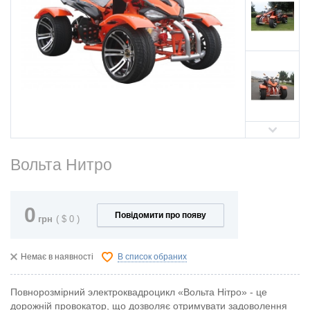
Вольта Нитро
0
Повідомити про появу
грн
(
$
0
)
Немає в наявності
В список обраних
Повнорозмірний электроквадроцикл «Вольта Нітро» - це
дорожній провокатор, що дозволяє отримувати задоволення