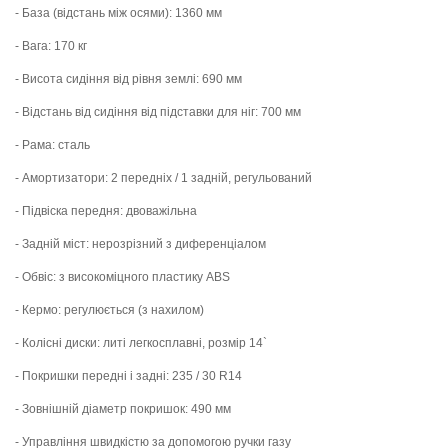
- База (відстань між осями): 1360 мм
- Вага: 170 кг
- Висота сидіння від рівня землі: 690 мм
- Відстань від сидіння від підставки для ніг: 700 мм
- Рама: сталь
- Амортизатори: 2 передніх / 1 задній, регульований
- Підвіска передня: двоважільна
- Задній міст: нерозрізний з диференціалом
- Обвіс: з високоміцного пластику ABS
- Кермо: регулюється (з нахилом)
- Колісні диски: литі легкосплавні, розмір 14`
- Покришки передні і задні: 235 / 30 R14
- Зовнішній діаметр покришок: 490 мм
- Управління швидкістю за допомогою ручки газу