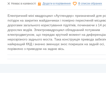
Немає в наявності
Додати в порівняння
В список обраних
Електричний міні квадроцикл «Аутлендер» призначений для ро
поїздок на закритих майданчиках і помірно пересіченій місцево
дорогами загального користування підлітків, починаючи з 14 рок
дорослих водіїв. Электроквадроцикл обладнаний потужним
електродвигуном, що передає крутний момент на диференціа
нерозрізного заднього моста. Така конструкція привода забезп
найкращий ККД і значно зменшує знос покришок на задній осі,
порівняно з приводом на задню вісь.