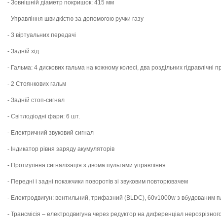
- Зовнішній діаметр покришок: 415 мм
- Управління швидкістю за допомогою ручки газу
- 3 віртуальних передачі
- Задній хід
- Гальма: 4 дискових гальма на кожному колесі, два роздільних гідравлічні 
- 2 Стоянкових гальм
- Задній стоп-сигнал
- Світлодіодні фари: 6 шт.
- Електричний звуковий сигнал
- Індикатор рівня заряду акумуляторів
- Протиугінна сигналізація з двома пультами управління
- Передні і задні покажчики поворотів зі звуковим повторювачем
- Електродвигун: вентильний, трифазний (BLDC), 60v1000w з вбудованим 
- Трансмісія – електродвигуна через редуктор на диференціал нерозрізног