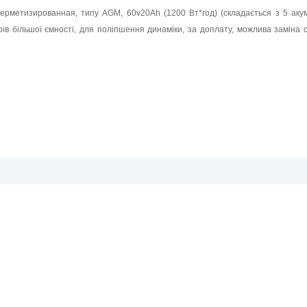
 герметизированная, типу AGM, 60v20Ah (1200 Вт*год) (складається з 5 аку
ів більшої ємності, для поліпшення динаміки, за доплату, можлива заміна 