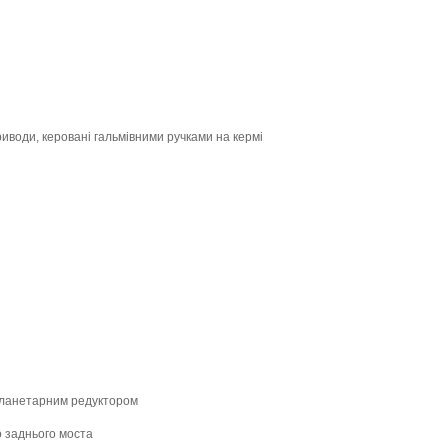
приводи, керовані гальмівними ручками на кермі
планетарним редуктором
о заднього моста