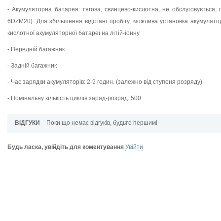
- Акумуляторна батарея: тягова, свинцево-кислотна, не обслуговується,
6DZM20). Для збільшення відстані пробігу, можлива установка акумулятор
кислотної акумуляторної батареї на літій-іонну
- Передній багажник
- Задній багажник
- Час зарядки акумуляторів: 2-9 годин. (залежно від ступеня розряду)
- Номінальну кількість циклів заряд-розряд: 500
ВІДГУКИ
Поки що немає відгуків, будьте першим!
Будь ласка, увійдіть для коментування
Увійти