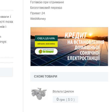
Готівкою при отриманні
Безготівковий переказ
Приват 24
зваги і
WebMoney
сті поза
ів і
л
ечує
СХОЖІ ТОВАРИ
Вольта Циклон
0
грн
(
$
0
)