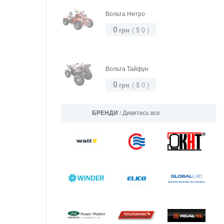
Вольта Нитро
0
грн
(
$
0
)
Вольта Тайфун
0
грн
(
$
0
)
БРЕНДИ
/
Дивитись все