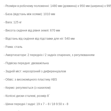
- Розміри в робочому положенні: 1480 мм (довжина) х 950 мм (ширина) х 99
- База (відстань між осями): 1010 мм
- Вага: 125 кг
- Висота сидіння від рівня землі: 670 мм
- Відстань від сидіння від підставки для ніг: 540 мм
- Рама: сталь
- Амортизатори: 2 передніх / 2 задніх спарених, з регулюванням
- Підвіска передня: двоважільна
- Задній міст: нерозрізний з диференціалом
- Обвіс: з високоміцного пластику ABS
- Кермо: регулюється (з нахилом)
- Колісні диски-сталеві, розмір 8`
- Шини передні / задні: 19 х 7 – 8 / 18 9.50 х - 8