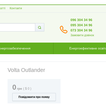
атті
Контакти
096 304 34 96
095 304 34 96
073 304 34 96
Замовити дзвінок
нергозабезпечення
Енергоефективне осві
Volta Outlander
0
грн
(
$
0
)
Повідомити про появу