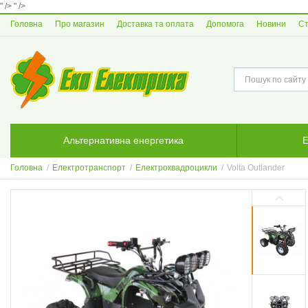
" />
" />
Головна
Про магазин
Доставка та оплата
Допомога
Новини
Ст
Альтернативна енергетика
Е
Головна
/
Електротранспорт
/
Електроквадроцикли
/
Volta Outlander