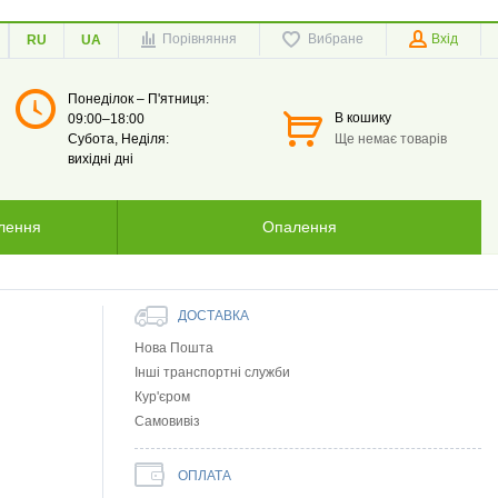
Порівняння
Вибране
Вхід
RU
UA
Понеділок – П'ятниця:
В кошику
09:00–18:00
Субота, Неділя:
Ще немає товарів
вихідні дні
тлення
Опалення
ДОСТАВКА
Нова Пошта
Інші транспортні служби
Кур'єром
Самовивіз
ОПЛАТА